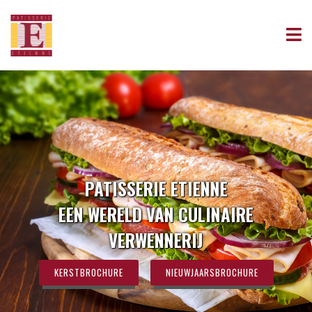
PATISSERIE ETIENNE
EEN WERELD VAN CULINAIRE
VERWENNERIJ
KERSTBROCHURE
NIEUWJAARSBROCHURE