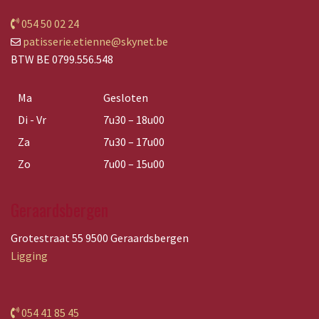
054 50 02 24
patisserie.etienne@skynet.be
BTW BE 0799.556.548
Ma
Gesloten
Di - Vr
7u30 – 18u00
Za
7u30 – 17u00
Zo
7u00 – 15u00
Geraardsbergen
Grotestraat 55 9500 Geraardsbergen
Ligging
054 41 85 45