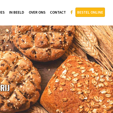
JES
IN BEELD
OVER ONS
CONTACT
BESTEL ONLINE
RIJ