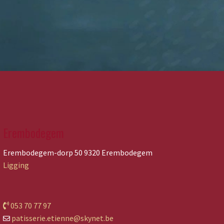
Erembodegem
Erembodegem-dorp 50 9320 Erembodegem
Ligging
053 70 77 97
patisserie.etienne@skynet.be