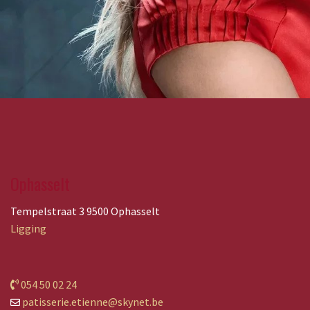
Ophasselt
Tempelstraat 3 9500 Ophasselt
Ligging
054 50 02 24
patisserie.etienne@skynet.be